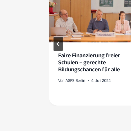
ost: Wie
Faire Finanzierung freier
er-
Schulen – gerechte
ulen
Bildungschancen für alle
Von
AGFS Berlin
4. Juli 2024
eptember 2024