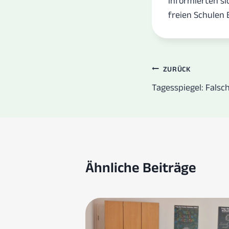
informierten si
freien Schulen B
Beitrags
ZURÜCK
Tagesspiegel: Fals
Ähnliche Beiträge