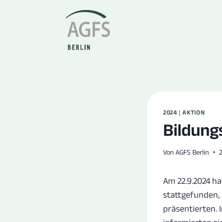
Zum
Inhalt
springen
2024
|
AKTION
Bildung
Von
AGFS Berlin
Am 22.9.2024 h
stattgefunden, 
präsentierten. 