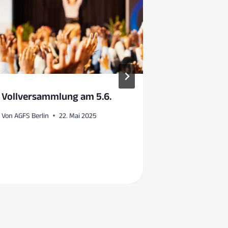
Vollversammlung am 5.6.
Vollversam
Von
AGFS Berlin
22. Mai 2025
Von
AGFS Berlin