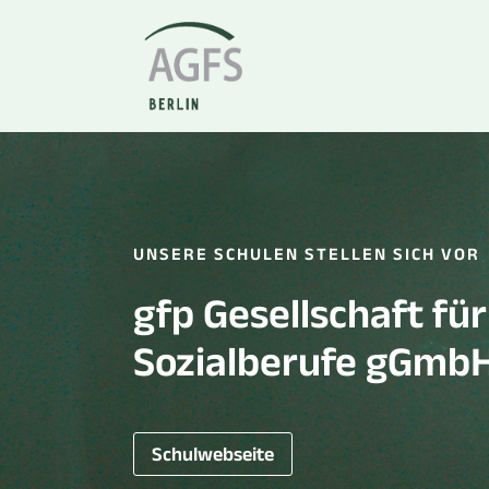
Zum
Inhalt
springen
UNSERE SCHULEN STELLEN SICH VOR
gfp Gesellschaft fü
Sozialberufe gGmb
Schulwebseite