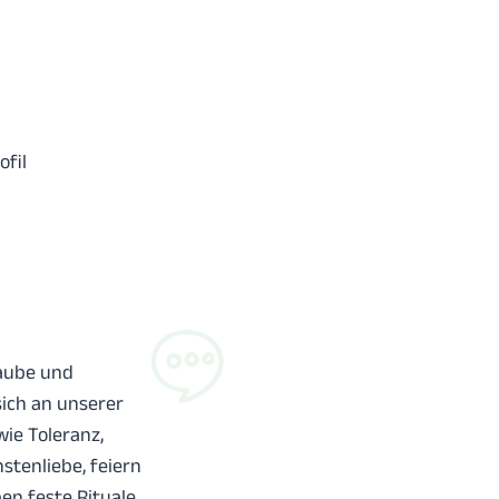
ofil
aube und
ich an unserer
wie Toleranz,
tenliebe, feiern
n feste Rituale.